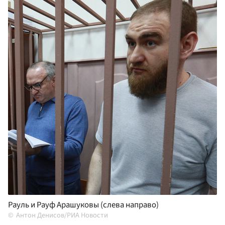
Рауль и Рауф Арашуковы (слева направо)
Антон Денисов/РИА Новости