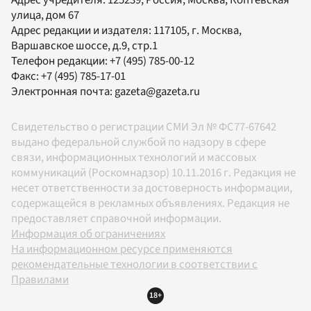
улица, дом 67
Адрес редакции и издателя:
117105
, г.
Москва
,
Варшавское шоссе, д.9, стр.1
Телефон редакции:
+7 (495) 785-00-12
Факс:
+7 (495) 785-17-01
Электронная почта:
gazeta@gazeta.ru
Свидетельство о регистрации СМИ Эл № ФС77-67642
выдано федеральной службой по надзору в сфере
связи, информационных технологий и массовых
коммуникаций (Роскомнадзор) 10.11.2016 г. Редакция не
несет ответственности за достоверность информации,
содержащейся в рекламных объявлениях. Редакция не
предоставляет справочной информации.
Информация об ограничениях
На информационном ресурсе применяются
рекомендательные технологии в соответствии с
Правилами
18+