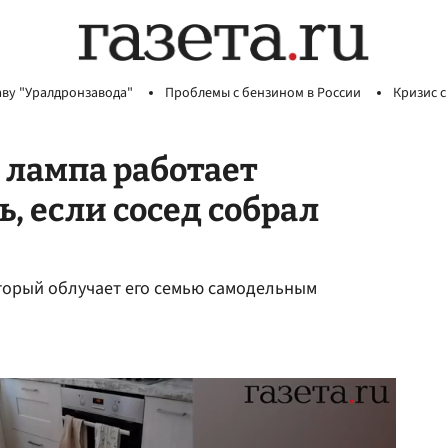
аву "Уралдронзавода"
Проблемы с бензином в России
Кризис с
 лампа работает
ь, если сосед собрал
торый облучает его семью самодельным