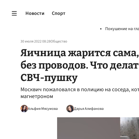
Новости
Спорт
Покушение на гл
30 июля 2022 08:28
Общество
Яичница жарится сама,
без проводов. Что делат
СВЧ-пушку
Москвич пожаловался в полицию на соседа, ко
магнетроном
Альфия Мясумова
Дарья Алифанова