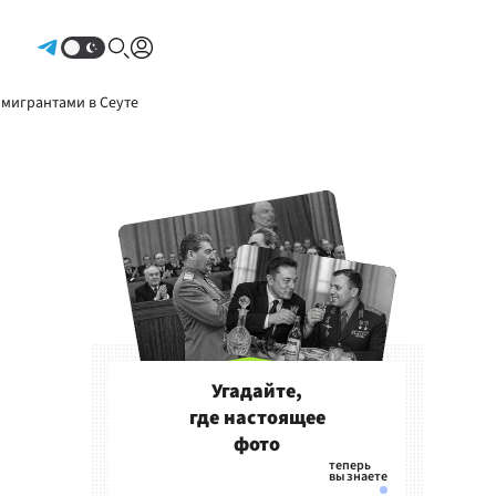
Авторизоваться
 мигрантами в Сеуте
Угадайте,
где настоящее
фото