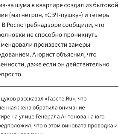
з-за шума в квартире создал из бытовой
ия (магнетрон, «СВЧ-пушку») и теперь
. В Роспотребнадзоре сообщили, что
олновки не способно проникнуть
комендовали произвести замеры
ованием. А юрист объяснил, что
венности, даже если он действительно
епросто.
уков рассказал «Газете.Ru», что
еменная жена обратила внимание
ире на улице Генерала Антонова на юго-
редположил, что в этом виновата проводка и