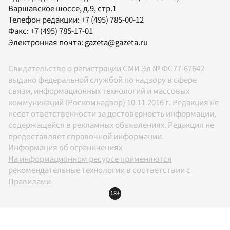
Варшавское шоссе, д.9, стр.1
Телефон редакции:
+7 (495) 785-00-12
Факс:
+7 (495) 785-17-01
Электронная почта:
gazeta@gazeta.ru
Свидетельство о регистрации СМИ Эл № ФС77-67642
выдано федеральной службой по надзору в сфере
связи, информационных технологий и массовых
коммуникаций (Роскомнадзор) 10.11.2016 г. Редакция не
несет ответственности за достоверность информации,
содержащейся в рекламных объявлениях. Редакция не
предоставляет справочной информации.
Информация об ограничениях
На информационном ресурсе применяются
рекомендательные технологии в соответствии с
Правилами
18+