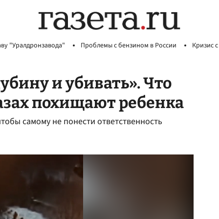
аву "Уралдронзавода"
Проблемы с бензином в России
Кризис с
убину и убивать». Что
глазах похищают ребенка
 чтобы самому не понести ответственность