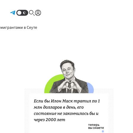
Авторизоваться
 мигрантами в Сеуте
Если бы Илон Маск тратил по 1
млн долларов в день, его
состояние не закончилось бы и
через 2000 лет