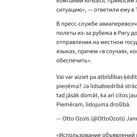
компании АirBaltic приносим
ситуацию», — ответили ему в T
В пресс-службе авиаперевозчи
полеты из-за рубежа в Ригу 
отправления на местном гос
языках, причем «в случаях, к
обеспечить».
Vai var aiziet pa atbildības ķēd
pieņēma? Ja lidsabiedrībā strādā 
tad jāsāk domāt, ka arī citos ja
Piemēram, lidojuma drošībā.
— Otto Ozols (@OttoOzols)
Jan
«Использование объявлений н