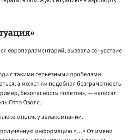
отвратить похожую ситуацию» в аэропорту
туация»
ся европарламентарий, вызвала сочувствие
люди с такими серьезными пробелами
маться, а может ли подобная безграмотность
пример, безопасность полетов», — написал
ль Отто Озолс.
также отклик у авиакомпании.
а полученную информацию <…> От имени