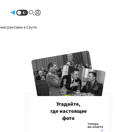
Авторизоваться
 мигрантами в Сеуте
Угадайте,
где настоящее
фото