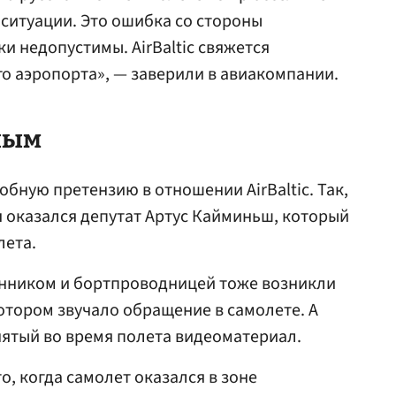
ситуации. Это ошибка со стороны
и недопустимы. АirBaltic свяжется
о аэропорта», — заверили в авиакомпании.
ным
бную претензию в отношении АirBaltic. Так,
я оказался депутат Артус Кайминьш, который
лета.
нником и бортпроводницей тоже возникли
котором звучало обращение в самолете. А
снятый во время полета видеоматериал.
о, когда самолет оказался в зоне