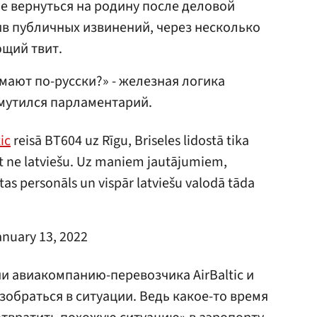
е вернуться на родину после деловой
ив публичных извинений, через несколько
щий твит.
мают по-русски?» - железная логика
мутился парламентарий.
ic
reisā BT604 uz Rīgu, Briseles lidostā tika
et ne latviešu. Uz maniem jautājumiem,
tas personāls un vispār latviešu valodā tāda
anuary 13, 2022
и авиакомпанию-перевозчика АirBaltic и
зобраться в ситуации. Ведь какое-то время