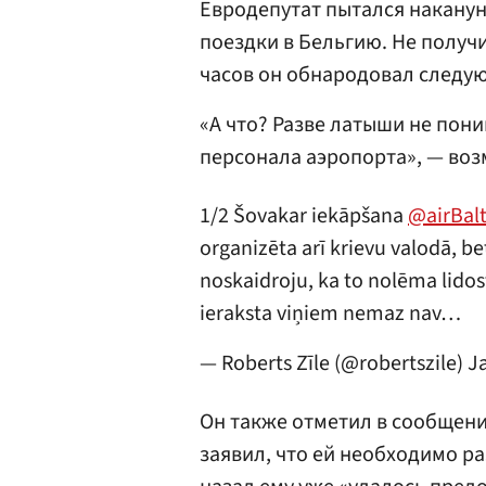
Евродепутат пытался наканун
поездки в Бельгию. Не получ
часов он обнародовал следую
«А что? Разве латыши не пони
персонала аэропорта», — воз
1/2 Šovakar iekāpšana
@airBalt
organizēta arī krievu valodā, b
noskaidroju, ka to nolēma lidos
ieraksta viņiem nemaz nav…
— Roberts Zīle (@robertszile)
J
Он также отметил в сообщени
заявил, что ей необходимо ра