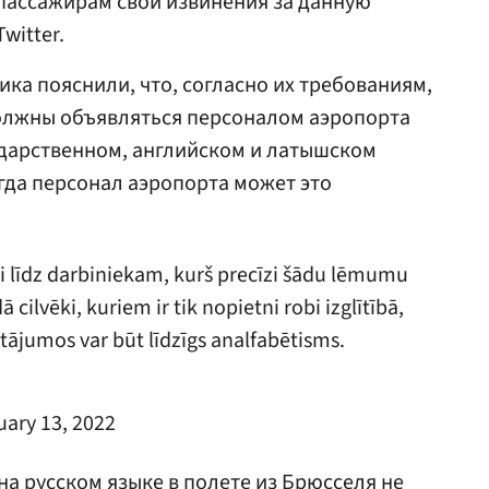
 пассажирам свои извинения за данную
witter.
ка пояснили, что, согласно их требованиям,
должны объявляться персоналом аэропорта
ударственном, английском и латышском
огда персонал аэропорта может это
īti līdz darbiniekam, kurš precīzi šādu lēmumu
cilvēki, kuriem ir tik nopietni robi izglītībā,
utājumos var būt līdzīgs analfabētisms.
uary 13, 2022
а русском языке в полете из Брюсселя не