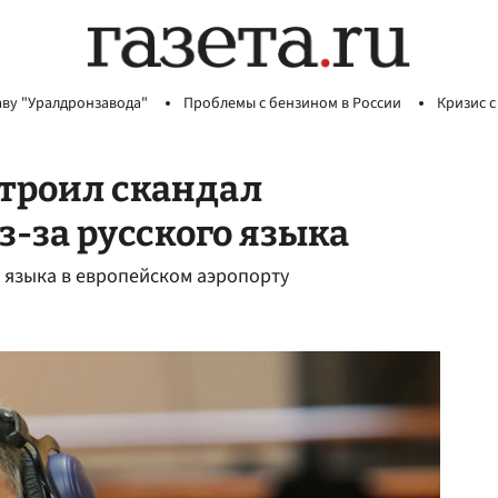
аву "Уралдронзавода"
Проблемы с бензином в России
Кризис с
троил скандал
з-за русского языка
 языка в европейском аэропорту