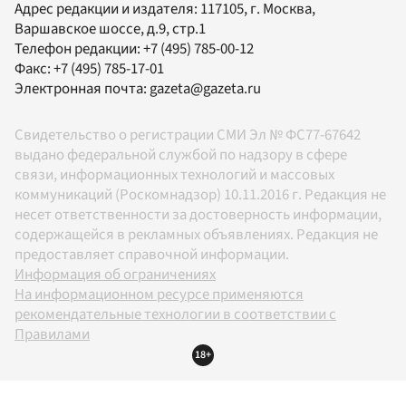
Адрес редакции и издателя:
117105
, г.
Москва
,
Варшавское шоссе, д.9, стр.1
Телефон редакции:
+7 (495) 785-00-12
Факс:
+7 (495) 785-17-01
Электронная почта:
gazeta@gazeta.ru
Свидетельство о регистрации СМИ Эл № ФС77-67642
выдано федеральной службой по надзору в сфере
связи, информационных технологий и массовых
коммуникаций (Роскомнадзор) 10.11.2016 г. Редакция не
несет ответственности за достоверность информации,
содержащейся в рекламных объявлениях. Редакция не
предоставляет справочной информации.
Информация об ограничениях
На информационном ресурсе применяются
рекомендательные технологии в соответствии с
Правилами
18+