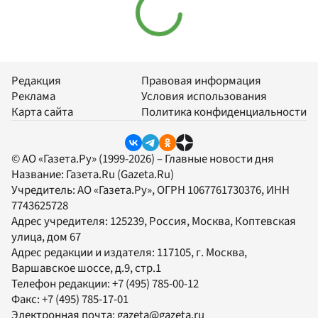
Редакция
Правовая информация
Реклама
Условия использования
Карта сайта
Политика конфиденциальности
© АО «Газета.Ру» (1999-2026) – Главные новости дня
Название:
Газета.Ru
(Gazeta.Ru)
Учредитель:
АО «Газета.Ру»
, ОГРН 1067761730376, ИНН
7743625728
Адрес учредителя: 125239, Россия, Москва, Коптевская
улица, дом 67
Адрес редакции и издателя:
117105
, г.
Москва
,
Варшавское шоссе, д.9, стр.1
Телефон редакции:
+7 (495) 785-00-12
Факс:
+7 (495) 785-17-01
Электронная почта:
gazeta@gazeta.ru