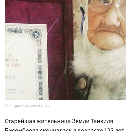
knigarekordovrossii.ru
Старейшая жительница Земли Танзиля
Бисембеева скончалась в возрасте 123 лет