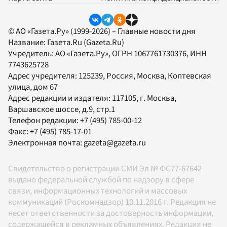
© АО «Газета.Ру» (1999-2026) – Главные новости дня
Название:
Газета.Ru
(Gazeta.Ru)
Учредитель:
АО «Газета.Ру»
, ОГРН 1067761730376, ИНН
7743625728
Адрес учредителя: 125239, Россия, Москва, Коптевская
улица, дом 67
Адрес редакции и издателя:
117105
, г.
Москва
,
Варшавское шоссе, д.9, стр.1
Телефон редакции:
+7 (495) 785-00-12
Факс:
+7 (495) 785-17-01
Электронная почта:
gazeta@gazeta.ru
Свидетельство о регистрации СМИ Эл № ФС77-67642
выдано федеральной службой по надзору в сфере
связи, информационных технологий и массовых
коммуникаций (Роскомнадзор) 10.11.2016 г. Редакция не
несет ответственности за достоверность информации,
содержащейся в рекламных объявлениях. Редакция не