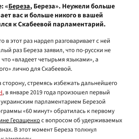
: «
Береза
, Береза». Неужели больше
ает вас и больше никого в вашей
ился к Скабеевой парламентарий.
о в этот раз нардеп разговаривает с ней
шлый раз Береза заявил, что по-русски не
 что «владеет четырьмя языками», а
ого» лично для Скабеевой.
в сторону, стремясь избежать дальнейшего
Н
, в январе 2019 года произошел первый
 украинским парламентарием Березой
ограммы «60 минут» обратилась к первому
ине Геращенко
с вопросом об удерживаемых
анах. В этот момент Береза толкнул