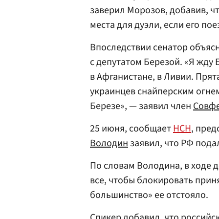
заверил Морозов, добавив, ч
места для дуэли, если его пое
Впоследствии сенатор объясн
с депутатом Березой. «Я жду 
в Афганистане, в Ливии. Прят
украинцев снайперским огнем
Березе», — заявил член
Совф
25 июня, сообщает
НСН
, пре
Володин
заявил, что РФ подал
По словам Володина, в ходе 
все, чтобы блокировать прин
большинство» ее отстояло.
Спикер добавил, что российск