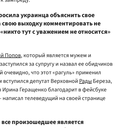
 к зампреду.
просила украинца объяснить свое
а свою выходку комментировать не
 «никто тут с уважением не относится»
ий Попов
, который является мужем и
аступился за супругу и назвал ее обидчиков
ой очевидно, что этот «рагуль» применил
м вступился депутат Верховной
Рады
Береза,
ы Ирина Геращенко благодарит в фейсбуке
 написал телеведущий на своей странице
о все произошедшее является