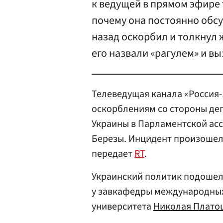
к ведущей в прямом эфире 
почему она постоянно обсу
назад оскорбил и толкнул 
его назвали «рагулем» и в
Телеведущая канала «Россия-
оскорблениям со стороны деп
Украины в Парламентской ас
Березы. Инцидент произошел 
передает
RT
.
Украинский политик подошел
у завкафедры международных
университета
Николая Плато