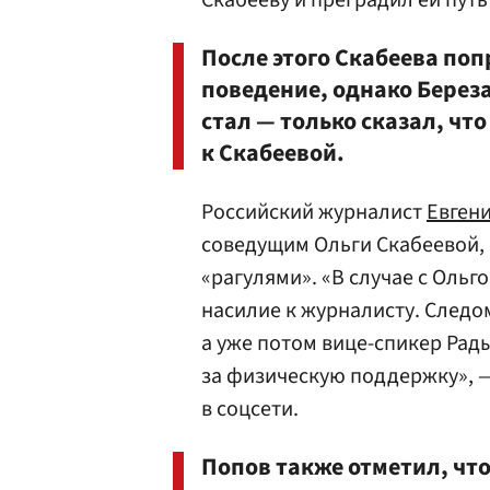
Скабееву и преградил ей путь
После этого Скабеева по
поведение, однако Берез
стал — только сказал, что
к Скабеевой.
Российский журналист
Евген
соведущим Ольги Скабеевой, з
«рагулями». «В случае с Ольг
насилие к журналисту. Следо
а уже потом вице-спикер Рад
за физическую поддержку», —
в соцсети.
Попов также отметил, чт