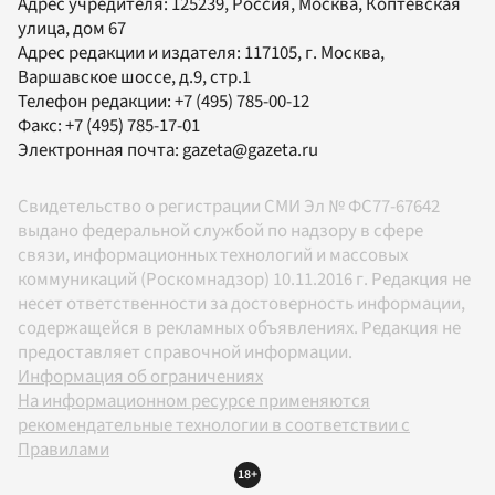
Адрес учредителя: 125239, Россия, Москва, Коптевская
улица, дом 67
Адрес редакции и издателя:
117105
, г.
Москва
,
Варшавское шоссе, д.9, стр.1
Телефон редакции:
+7 (495) 785-00-12
Факс:
+7 (495) 785-17-01
Электронная почта:
gazeta@gazeta.ru
Свидетельство о регистрации СМИ Эл № ФС77-67642
выдано федеральной службой по надзору в сфере
связи, информационных технологий и массовых
коммуникаций (Роскомнадзор) 10.11.2016 г. Редакция не
несет ответственности за достоверность информации,
содержащейся в рекламных объявлениях. Редакция не
предоставляет справочной информации.
Информация об ограничениях
На информационном ресурсе применяются
рекомендательные технологии в соответствии с
Правилами
18+