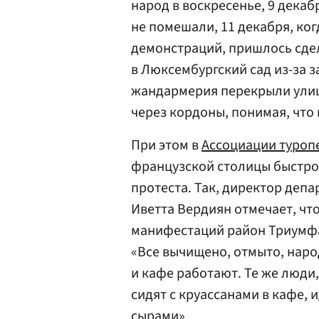
народ в воскресенье, 9 декаб
не помешали, 11 декабря, ко
демонстраций, пришлось сде
в Люксембургский сад из-за з
жандармерия перекрыли улиц
через кордоны, понимая, что 
При этом в
Ассоциации туроп
французской столицы быстро
протеста. Так, директор деп
Иветта Вердиян отмечает, чт
манифестаций район Триумфал
«Все вычищено, отмыто, наро
и кафе работают. Те же люди,
сидят с круассанами в кафе, и
сырами».