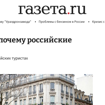
аву "Уралдронзавода"
Проблемы с бензином в России
Кризис с
почему российские
йских туристах