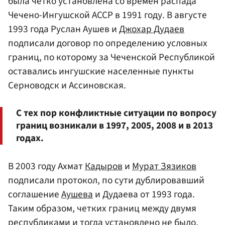
была четко установлена со времен распада
Чечено-Ингушской АССР в 1991 году. В августе
1993 года Руслан Аушев и
Джохар Дудаев
подписали договор по определению условных
границ, по которому за Чеченской Республикой
оставались ингушские населенные пункты
Серноводск и Ассиновская.
С тех пор конфликтные ситуации по вопросу
границ возникали в 1997, 2005, 2008 и в 2013
годах.
В 2003 году Ахмат
Кадыров
и
Мурат Зязиков
подписали протокол, по сути дублировавший
соглашение
Аушева
и Дудаева от 1993 года.
Таким образом, четких границ между двумя
республиками и тогда установлено не было.