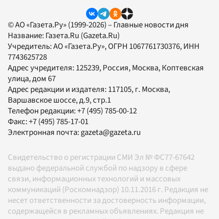
© АО «Газета.Ру» (1999-2026) – Главные новости дня
Название:
Газета.Ru
(Gazeta.Ru)
Учредитель:
АО «Газета.Ру»
, ОГРН 1067761730376, ИНН
7743625728
Адрес учредителя: 125239, Россия, Москва, Коптевская
улица, дом 67
Адрес редакции и издателя:
117105
, г.
Москва
,
Варшавское шоссе, д.9, стр.1
Телефон редакции:
+7 (495) 785-00-12
Факс:
+7 (495) 785-17-01
Электронная почта:
gazeta@gazeta.ru
Свидетельство о регистрации СМИ Эл № ФС77-67642
выдано федеральной службой по надзору в сфере
связи, информационных технологий и массовых
коммуникаций (Роскомнадзор) 10.11.2016 г. Редакция не
несет ответственности за достоверность информации,
содержащейся в рекламных объявлениях. Редакция не