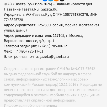
© АО «Газета.Ру» (1999-2026) – Главные новости дня
Название:
Газета.Ru
(Gazeta.Ru)
Учредитель:
АО «Газета.Ру»
, ОГРН 1067761730376, ИНН
7743625728
Адрес учредителя: 125239, Россия, Москва, Коптевская
улица, дом 67
Адрес редакции и издателя:
117105
, г.
Москва
,
Варшавское шоссе, д.9, стр.1
Телефон редакции:
+7 (495) 785-00-12
Факс:
+7 (495) 785-17-01
Электронная почта:
gazeta@gazeta.ru
Свидетельство о регистрации СМИ Эл № ФС77-67642
выдано федеральной службой по надзору в сфере
связи, информационных технологий и массовых
коммуникаций (Роскомнадзор) 10.11.2016 г. Редакция не
несет ответственности за достоверность информации,
содержащейся в рекламных объявлениях. Редакция не
предоставляет справочной информации.
Информация об ограничениях