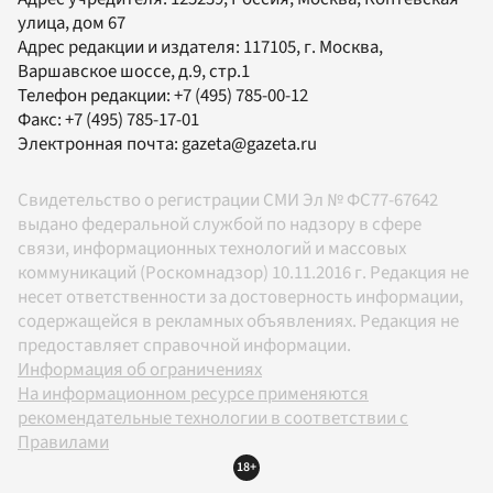
улица, дом 67
Адрес редакции и издателя:
117105
, г.
Москва
,
Варшавское шоссе, д.9, стр.1
Телефон редакции:
+7 (495) 785-00-12
Факс:
+7 (495) 785-17-01
Электронная почта:
gazeta@gazeta.ru
Свидетельство о регистрации СМИ Эл № ФС77-67642
выдано федеральной службой по надзору в сфере
связи, информационных технологий и массовых
коммуникаций (Роскомнадзор) 10.11.2016 г. Редакция не
несет ответственности за достоверность информации,
содержащейся в рекламных объявлениях. Редакция не
предоставляет справочной информации.
Информация об ограничениях
На информационном ресурсе применяются
рекомендательные технологии в соответствии с
Правилами
18+