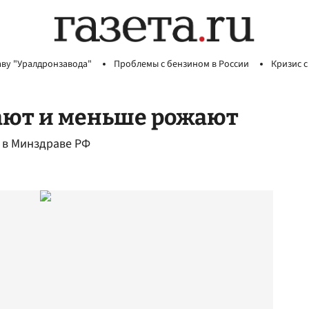
аву "Уралдронзавода"
Проблемы с бензином в России
Кризис с
ают и меньше рожают
 в Минздраве РФ