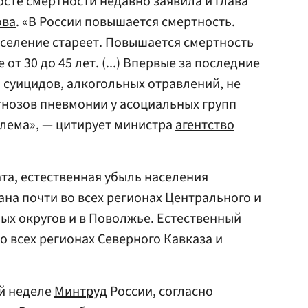
сте смертности недавно заявила и глава
ова
. «В России повышается смертность.
население стареет. Повышается смертность
от 30 до 45 лет. (...) Впервые за последние
 суицидов, алкогольных отравлений, не
гнозов пневмонии у асоциальных групп
блема», — цитирует министра
агентство
ата, естественная убыль населения
на почти во всех регионах Центрального и
х округов и в Поволжье. Естественный
о всех регионах Северного Кавказа и
ой неделе
Минтруд
России, согласно