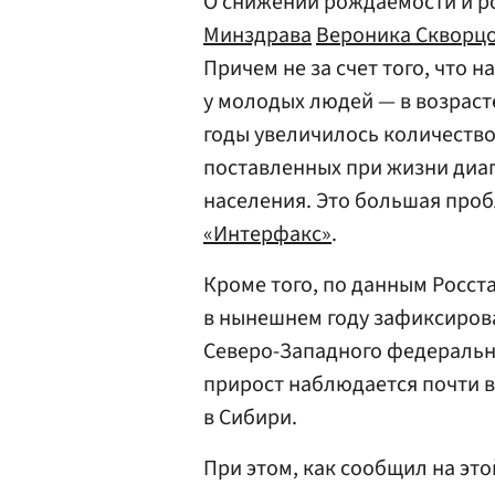
О снижении рождаемости и ро
Минздрава
Вероника Скворц
Причем не за счет того, что 
у молодых людей — в возрасте 
годы увеличилось количество
поставленных при жизни диа
населения. Это большая про
«Интерфакс»
.
Кроме того, по данным Росст
в нынешнем году зафиксирова
Северо-Западного федеральны
прирост наблюдается почти в
в Сибири.
При этом, как сообщил на эт