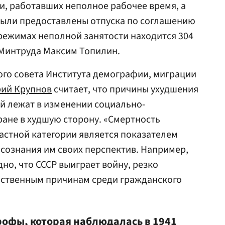
, работавших неполное рабочее время, а
были предоставлены отпуска по соглашению
 режимах неполной занятости находится 304
а Минтруда
Максим Топилин
.
го совета Института демографии, миграции
ий Крупнов
считает, что причины ухудшения
й лежат в изменении социально-
ране в худшую сторону. «Смертность
астной категории является показателем
сознания им своих перспектив. Например,
дно, что СССР выиграет войну, резко
тественным причинам среди гражданского
рофы, которая наблюдалась в 1941