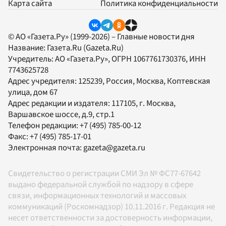
Карта сайта
Политика конфиденциальности
© АО «Газета.Ру» (1999-2026) – Главные новости дня
Название:
Газета.Ru
(Gazeta.Ru)
Учредитель:
АО «Газета.Ру»
, ОГРН 1067761730376, ИНН
7743625728
Адрес учредителя: 125239, Россия, Москва, Коптевская
улица, дом 67
Адрес редакции и издателя:
117105
, г.
Москва
,
Варшавское шоссе, д.9, стр.1
Телефон редакции:
+7 (495) 785-00-12
Факс:
+7 (495) 785-17-01
Электронная почта:
gazeta@gazeta.ru
Свидетельство о регистрации СМИ Эл № ФС77-67642
выдано федеральной службой по надзору в сфере
связи, информационных технологий и массовых
коммуникаций (Роскомнадзор) 10.11.2016 г. Редакция не
несет ответственности за достоверность информации,