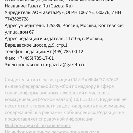
Название:
Газета.Ru
(Gazeta.Ru)
Учредитель:
АО «Газета.Ру»
, ОГРН 1067761730376, ИНН
7743625728
Адрес учредителя: 125239, Россия, Москва, Коптевская
улица, дом 67
Адрес редакции и издателя:
117105
, г.
Москва
,
Варшавское шоссе, д.9, стр.1
Телефон редакции:
+7 (495) 785-00-12
Факс:
+7 (495) 785-17-01
Электронная почта:
gazeta@gazeta.ru
Свидетельство о регистрации СМИ Эл № ФС77-67642
выдано федеральной службой по надзору в сфере
связи, информационных технологий и массовых
коммуникаций (Роскомнадзор) 10.11.2016 г. Редакция не
несет ответственности за достоверность информации,
содержащейся в рекламных объявлениях. Редакция не
предоставляет справочной информации.
Информация об ограничениях
На информационном ресурсе применяются