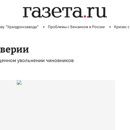
аву "Уралдронзавода"
Проблемы с бензином в России
Кризис с
оверии
щенном увольнении чиновников