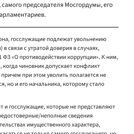
 самого председателя Мосгордумы, его
парламентариев.
кона, госслужащие подлежат увольнению
в связи с утратой доверия в случаях,
1 ФЗ «О противодействии коррупции». К ним,
и, когда чиновник допускает конфликт
 причем при этом уволить полагается не
я, но и его начальника, которому стало
т и госслужащие, которые не представляют
недостоверные/неполные сведения
ательствах имущественного характера,
асаться не только самого госслужащего, но