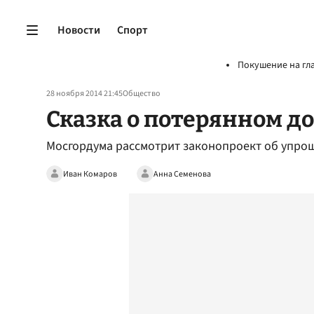
Новости
Спорт
Покушение на гл
28 ноября 2014 21:45
Общество
Сказка о потерянном д
Мосгордума рассмотрит законопроект об упро
Иван Комаров
Анна Семенова