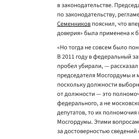
в законодательстве. Предсе
по законодательству, реглам
Семенников
пояснил, что впе
доверия» была применена к 
«Но тогда не совсем было поня
В 2011 году в федеральный з
пробел убирали, — рассказал
председателя Мосгордумы и м
поскольку должности выборн
от должности — это полномоч
федерального, а не московско
депутатов, то их полномочи
Мосгордумы. Этими вопросам
за достоверностью сведений 