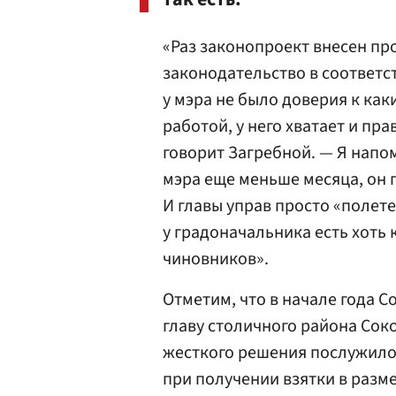
«Раз законопроект внесен пр
законодательство в соответст
у мэра не было доверия к ка
работой, у него хватает и пр
говорит Загребной. — Я напом
мэра еще меньше месяца, он 
И главы управ просто «полете
у градоначальника есть хоть
чиновников».
Отметим, что в начале года С
главу столичного района Сок
жесткого решения послужило 
при получении взятки в разме