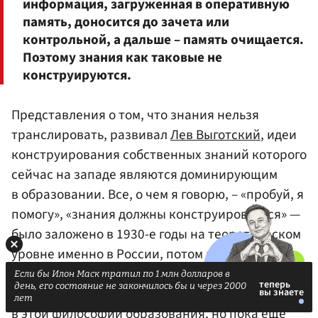
информация, загруженная в оперативную
память, доносится до зачета или
контрольной, а дальше – память очищается.
Поэтому знания как таковые не
конструируются.
Представления о том, что знания нельзя
транслировать, развивал
Лев Выготский
, идеи
конструирования собственных знаний которого
сейчас на западе являются доминирующим
в образовании. Все, о чем я говорю, – «пробуй, я
помогу», «знания должны конструироваться» —
было заложено в 1930-е годы на теоретическом
уровне именно в России, потом расцвело
на западе в 1970–1980-е годы, а мы сейчас
Если бы Илон Маск тратил по 1 млн долларов в
день, его состояние не закончилось бы и через 2000
догоняем, по сути. И новые ФГОС сделаны
лет
в этой философии образования, но пока еще