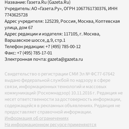
Название:
Газета.Ru
(Gazeta.Ru)
Учредитель:
АО «Газета.Ру»
, ОГРН 1067761730376, ИНН
7743625728
Адрес учредителя: 125239, Россия, Москва, Коптевская
улица, дом 67
Адрес редакции и издателя:
117105
, г.
Москва
,
Варшавское шоссе, д.9, стр.1
Телефон редакции:
+7 (495) 785-00-12
Факс:
+7 (495) 785-17-01
Электронная почта:
gazeta@gazeta.ru
Свидетельство о регистрации СМИ Эл № ФС77-67642
выдано федеральной службой по надзору в сфере
связи, информационных технологий и массовых
коммуникаций (Роскомнадзор) 10.11.2016 г. Редакция не
несет ответственности за достоверность информации,
содержащейся в рекламных объявлениях. Редакция не
предоставляет справочной информации.
Информация об ограничениях
На информационном ресурсе применяются