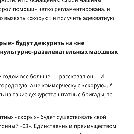
орости, и по оснащению самой машины
орой помощи» четко регламентирована, и
о вызвать «скорую» и получить адекватную
рые» будут дежурить на «не
 культурно-развлекательных массовых
годом все больше, — рассказал он. – И
ородскую, а не коммерческую «скорую». А
ь на такие дежурства штатные бригады, то
атных «скорых» будет существовать свой
ционный «03». Единственным преимуществом