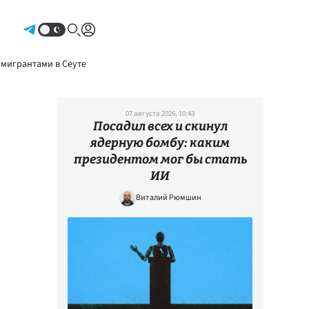
Авторизоваться
 мигрантами в Сеуте
07 августа 2026, 10:43
Посадил всех и скинул
ядерную бомбу: каким
президентом мог бы стать
ИИ
Виталий Рюмшин