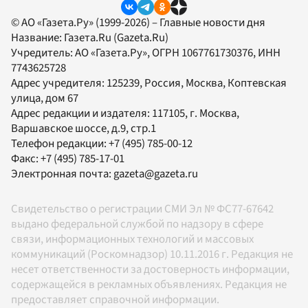
© АО «Газета.Ру» (1999-2026) – Главные новости дня
Название:
Газета.Ru
(Gazeta.Ru)
Учредитель:
АО «Газета.Ру»
, ОГРН 1067761730376, ИНН
7743625728
Адрес учредителя: 125239, Россия, Москва, Коптевская
улица, дом 67
Адрес редакции и издателя:
117105
, г.
Москва
,
Варшавское шоссе, д.9, стр.1
Телефон редакции:
+7 (495) 785-00-12
Факс:
+7 (495) 785-17-01
Электронная почта:
gazeta@gazeta.ru
Свидетельство о регистрации СМИ Эл № ФС77-67642
выдано федеральной службой по надзору в сфере
связи, информационных технологий и массовых
коммуникаций (Роскомнадзор) 10.11.2016 г. Редакция не
несет ответственности за достоверность информации,
содержащейся в рекламных объявлениях. Редакция не
предоставляет справочной информации.