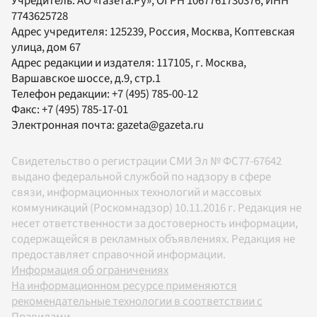
Учредитель:
АО «Газета.Ру»
, ОГРН 1067761730376, ИНН
7743625728
Адрес учредителя: 125239, Россия, Москва, Коптевская
улица, дом 67
Адрес редакции и издателя:
117105
, г.
Москва
,
Варшавское шоссе, д.9, стр.1
Телефон редакции:
+7 (495) 785-00-12
Факс:
+7 (495) 785-17-01
Электронная почта:
gazeta@gazeta.ru
Свидетельство о регистрации СМИ Эл № ФС77-67642
выдано федеральной службой по надзору в сфере
связи, информационных технологий и массовых
коммуникаций (Роскомнадзор) 10.11.2016 г. Редакция не
несет ответственности за достоверность информации,
содержащейся в рекламных объявлениях. Редакция не
предоставляет справочной информации.
Информация об ограничениях
На информационном ресурсе применяются
рекомендательные технологии в соответствии с
Правилами