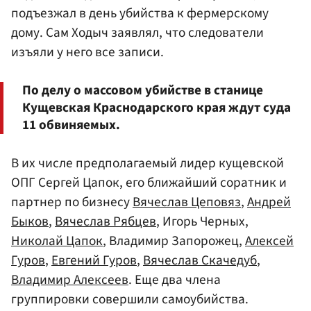
подъезжал в день убийства к фермерскому
дому. Сам Ходыч заявлял, что следователи
изъяли у него все записи.
По делу о массовом убийстве в станице
Кущевская Краснодарского края ждут суда
11 обвиняемых.
В их числе предполагаемый лидер кущевской
ОПГ Сергей Цапок, его ближайший соратник и
партнер по бизнесу
Вячеслав Цеповяз
,
Андрей
Быков
,
Вячеслав Рябцев
, Игорь Черных,
Николай Цапок
, Владимир Запорожец,
Алексей
Гуров
,
Евгений Гуров
,
Вячеслав Скачедуб
,
Владимир Алексеев
. Еще два члена
группировки совершили самоубийства.