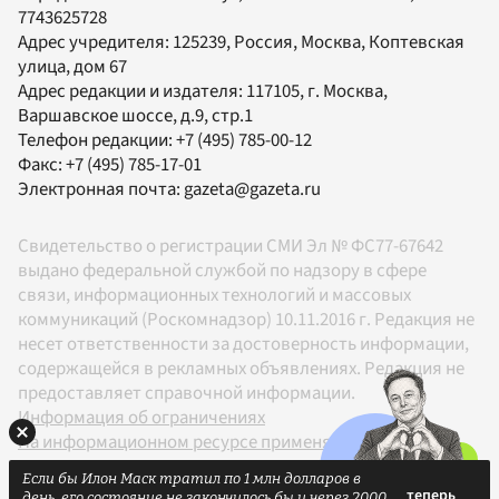
7743625728
Адрес учредителя: 125239, Россия, Москва, Коптевская
улица, дом 67
Адрес редакции и издателя:
117105
, г.
Москва
,
Варшавское шоссе, д.9, стр.1
Телефон редакции:
+7 (495) 785-00-12
Факс:
+7 (495) 785-17-01
Электронная почта:
gazeta@gazeta.ru
Свидетельство о регистрации СМИ Эл № ФС77-67642
выдано федеральной службой по надзору в сфере
связи, информационных технологий и массовых
коммуникаций (Роскомнадзор) 10.11.2016 г. Редакция не
несет ответственности за достоверность информации,
содержащейся в рекламных объявлениях. Редакция не
предоставляет справочной информации.
Информация об ограничениях
На информационном ресурсе применяются
рекомендательные технологии в соответствии с
Если бы Илон Маск тратил по 1 млн долларов в
Правилами
день, его состояние не закончилось бы и через 2000