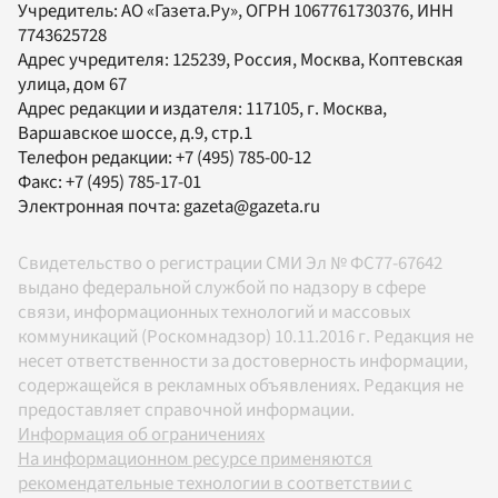
Учредитель:
АО «Газета.Ру»
, ОГРН 1067761730376, ИНН
7743625728
Адрес учредителя: 125239, Россия, Москва, Коптевская
улица, дом 67
Адрес редакции и издателя:
117105
, г.
Москва
,
Варшавское шоссе, д.9, стр.1
Телефон редакции:
+7 (495) 785-00-12
Факс:
+7 (495) 785-17-01
Электронная почта:
gazeta@gazeta.ru
Свидетельство о регистрации СМИ Эл № ФС77-67642
выдано федеральной службой по надзору в сфере
связи, информационных технологий и массовых
коммуникаций (Роскомнадзор) 10.11.2016 г. Редакция не
несет ответственности за достоверность информации,
содержащейся в рекламных объявлениях. Редакция не
предоставляет справочной информации.
Информация об ограничениях
На информационном ресурсе применяются
рекомендательные технологии в соответствии с