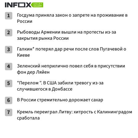
1
Госдума приняла закон о запрете на проживание в
России
2
Рыбоводы Армении вышли на протесты из-за
закрытия рынка России
3
Галкин* потерял дар речи после слов Пугачевой о
Киеве
4
Зеленский неприлично повел cебя в присутствии
фон дер Ляйен
5
"Перелом ". В США забили тревогу из-за
случившегося в Донбассе
6
В России стремительно дорожает сахар
7
Кремль переиграл Литву: хитрость с Калининградом
сработала