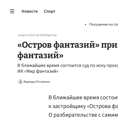
Новости
Спорт
Покушение на гл
3 марта 2010 18:30
Общество
«Остров фантазий» пр
фантазий»
В ближайшее время состоится суд по иску про
ИК «Мир фантазий»
Варвара Петренко
В ближайшее время состоит
к застройщику «Острова ф
О разбирательстве с самим