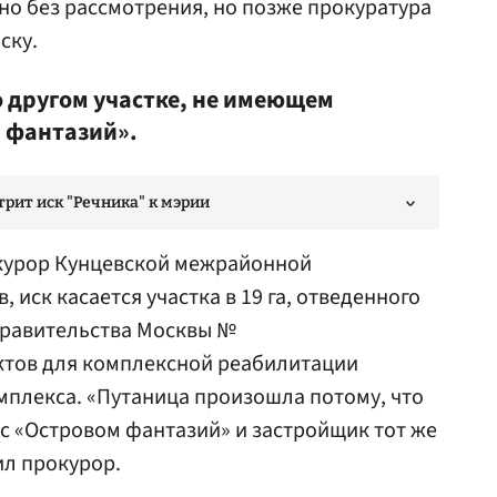
ено без рассмотрения, но позже прокуратура
ску.
о другом участке, не имеющем
 фантазий».
рит иск "Речника" к мэрии
окурор Кунцевской межрайонной
 иск касается участка в 19 га, отведенного
правительства Москвы №
ектов для комплексной реабилитации
мплекса. «Путаница произошла потому, что
с «Островом фантазий» и застройщик тот же
ил прокурор.