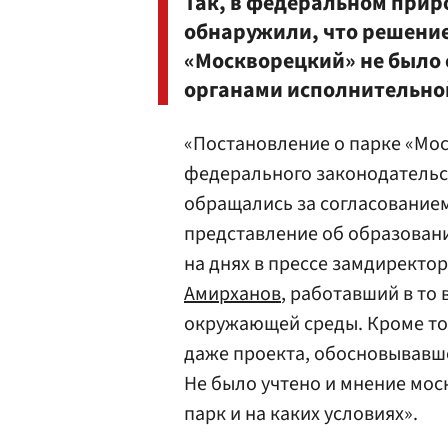
Так, в федеральном прир
обнаружили, что решение
«Москворецкий» не было 
органами исполнительно
«Постановление о парке «Мо
федерального законодательст
обращались за согласованием
представление об образован
на днях в прессе замдиректо
Амирханов
, работавший в то
окружающей среды. Кроме тог
даже проекта, обосновывавш
Не было учтено и мнение моск
парк и на каких условиях».