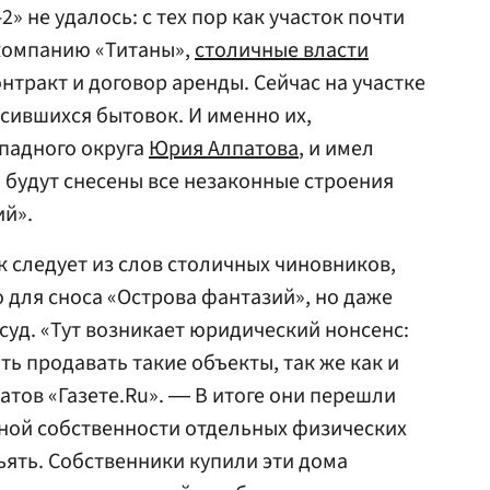
» не удалось: с тех пор как участок почти
компанию «Титаны»,
столичные власти
нтракт и договор аренды. Сейчас на участке
осившихся бытовок. И именно их,
падного округа
Юрия Алпатова
, и имел
то будут снесены все незаконные строения
ий».
ак следует из слов столичных чиновников,
о для сноса «Острова фантазий», но даже
 суд. «Тут возникает юридический нонсенс:
ть продавать такие объекты, так же как и
атов «Газете.Ru». ― В итоге они перешли
тной собственности отдельных физических
зъять. Собственники купили эти дома