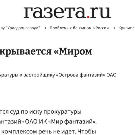
аву "Уралдронзавода"
Проблемы с бензином в России
Кризис с
икрывается «Миром
куратуры к застройщику «Острова фантазий» ОАО
ся суд по иску прокуратуры
антазий» ОАО ИК «Мир фантазий».
 комплексом речь не идет. Чтобы