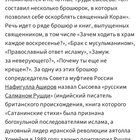
составил несколько брошюрок, в которых
позволил себе оскорблять священный Коран».
Речь идет о ряде брошюр и книг, выпущенных
священником, в том числе «Зачем ходить в храм
каждое воскресенье?», «Брак с мусульманином»,
«Православный ответ исламу», «Замуж
за неверующего?», «Почему ты еще не
крещен?». За одну из этих брошюр
сопредседатель Совета муфтиев России
Нафигулла Аширов
назвал Сысоева «русским
Салманом Рушди
» (индийский писатель
британского происхождения, книга которого
«Сатанинские стихи» была признана
богохульной последователями ислама, а
духовный лидер иранской революции аятолла
Хомейни в 1989 году заочно приговорил Рушди