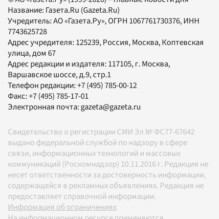
Название:
Газета.Ru
(Gazeta.Ru)
Учредитель:
АО «Газета.Ру»
, ОГРН 1067761730376, ИНН
7743625728
Адрес учредителя: 125239, Россия, Москва, Коптевская
улица, дом 67
Адрес редакции и издателя:
117105
, г.
Москва
,
Варшавское шоссе, д.9, стр.1
Телефон редакции:
+7 (495) 785-00-12
Факс:
+7 (495) 785-17-01
Электронная почта:
gazeta@gazeta.ru
Свидетельство о регистрации СМИ Эл № ФС77-67642
выдано федеральной службой по надзору в сфере
связи, информационных технологий и массовых
коммуникаций (Роскомнадзор) 10.11.2016 г. Редакция не
несет ответственности за достоверность информации,
содержащейся в рекламных объявлениях. Редакция не
предоставляет справочной информации.
Информация об ограничениях
На информационном ресурсе применяются