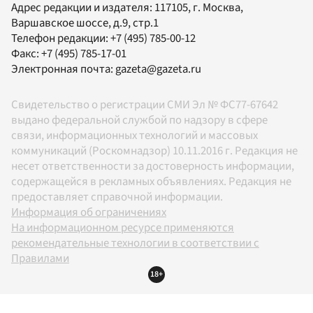
Адрес редакции и издателя:
117105
, г.
Москва
,
Варшавское шоссе, д.9, стр.1
Телефон редакции:
+7 (495) 785-00-12
Факс:
+7 (495) 785-17-01
Электронная почта:
gazeta@gazeta.ru
Свидетельство о регистрации СМИ Эл № ФС77-67642
выдано федеральной службой по надзору в сфере
связи, информационных технологий и массовых
коммуникаций (Роскомнадзор) 10.11.2016 г. Редакция не
несет ответственности за достоверность информации,
содержащейся в рекламных объявлениях. Редакция не
предоставляет справочной информации.
Информация об ограничениях
На информационном ресурсе применяются
рекомендательные технологии в соответствии с
Правилами
18+