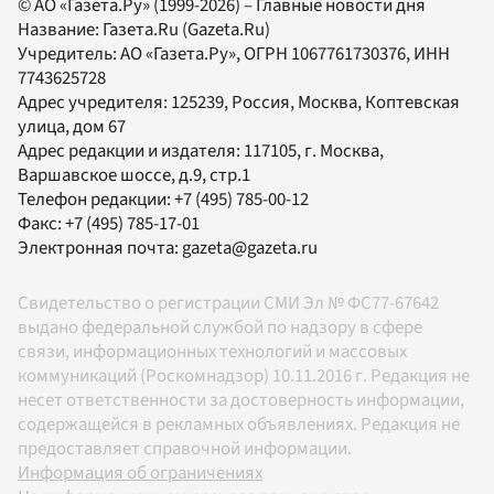
© АО «Газета.Ру» (1999-2026) – Главные новости дня
Название:
Газета.Ru
(Gazeta.Ru)
Учредитель:
АО «Газета.Ру»
, ОГРН 1067761730376, ИНН
7743625728
Адрес учредителя: 125239, Россия, Москва, Коптевская
улица, дом 67
Адрес редакции и издателя:
117105
, г.
Москва
,
Варшавское шоссе, д.9, стр.1
Телефон редакции:
+7 (495) 785-00-12
Факс:
+7 (495) 785-17-01
Электронная почта:
gazeta@gazeta.ru
Свидетельство о регистрации СМИ Эл № ФС77-67642
выдано федеральной службой по надзору в сфере
связи, информационных технологий и массовых
коммуникаций (Роскомнадзор) 10.11.2016 г. Редакция не
несет ответственности за достоверность информации,
содержащейся в рекламных объявлениях. Редакция не
предоставляет справочной информации.
Информация об ограничениях