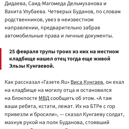
Дидаева, Саид-Магомеда Дельмуханова и
Вахита Улубаева. Четверых Буданов, по словам
родственников, увез в неизвестном
направлении, предварительно забрав
автомобильные права и личные документы.
25 февраля трупы троих из них на местном
кладбище нашел отец тогда еще живой
Эльзы Кунгаевой.
Как рассказал «Газете.Ru»
Виса Кунгаев
, он ехал
на кладбище на могилу отца и остановился
на блокпосте
МВД
сообщить об этом. «А там
ваши ребята, кстати, лежат. Их на БТРе с гор
привезли и бросили», — сказал Кунгаеву солдат,
махнув рукой на полк Буданова, стоявший