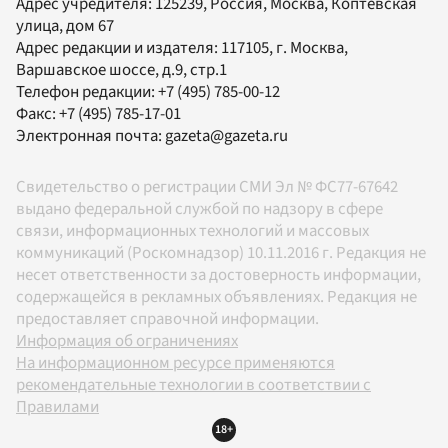
Адрес учредителя: 125239, Россия, Москва, Коптевская
улица, дом 67
Адрес редакции и издателя:
117105
, г.
Москва
,
Варшавское шоссе, д.9, стр.1
Телефон редакции:
+7 (495) 785-00-12
Факс:
+7 (495) 785-17-01
Электронная почта:
gazeta@gazeta.ru
Свидетельство о регистрации СМИ Эл № ФС77-67642
выдано федеральной службой по надзору в сфере
связи, информационных технологий и массовых
коммуникаций (Роскомнадзор) 10.11.2016 г. Редакция не
несет ответственности за достоверность информации,
содержащейся в рекламных объявлениях. Редакция не
предоставляет справочной информации.
Информация об ограничениях
На информационном ресурсе применяются
рекомендательные технологии в соответствии с
Правилами
18+