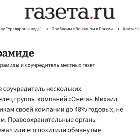
аву "Уралдронзавода"
Проблемы с бензином в России
Кризис с
ирамиде
рамиды и соучредитель местных газет
з соучредитель нескольких
елец группы компаний «Онега». Михаил
икам своей компании до 48% годовых, не
там. Правоохранительные органы
ежал или его похитили обманутые