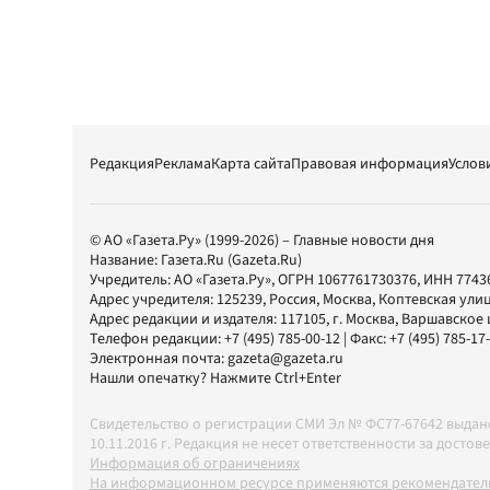
Редакция
Реклама
Карта сайта
Правовая информация
Услов
© АО «Газета.Ру» (1999-2026) – Главные новости дня
Название:
Газета.Ru
(Gazeta.Ru)
Учредитель:
АО «Газета.Ру»
, ОГРН 1067761730376, ИНН 7743
Адрес учредителя: 125239, Россия, Москва, Коптевская улиц
Адрес редакции и издателя:
117105
, г.
Москва
,
Варшавское шо
Телефон редакции:
+7 (495) 785-00-12
| Факс:
+7 (495) 785-17
Электронная почта:
gazeta@gazeta.ru
Нашли опечатку? Нажмите Ctrl+Enter
Свидетельство о регистрации СМИ Эл № ФС77-67642 выда
10.11.2016 г. Редакция не несет ответственности за дос
Информация об ограничениях
На информационном ресурсе применяются рекомендатель