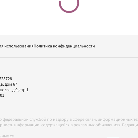
ия использования
Политика конфиденциальности
625728
а, дом 67
ссе, д.9, стр.1
-01
но федеральной службой по надзору в сфере связи, информационных т
товерность информации, содержащейся в рекламных объявлениях. Редак
ные технологии в соответствии с Правилами