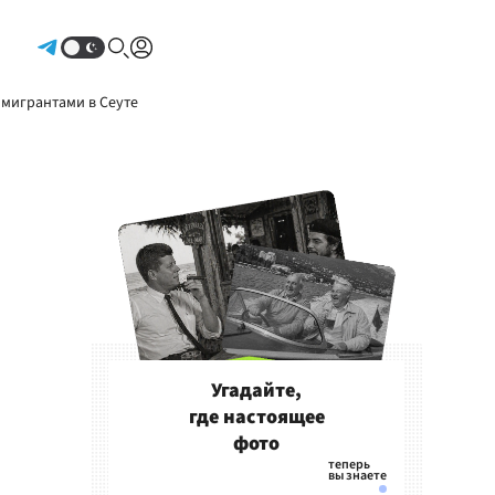
Авторизоваться
 мигрантами в Сеуте
Угадайте,
где настоящее
фото