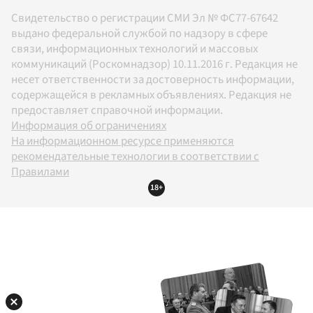
Свидетельство о регистрации СМИ Эл № ФС77-67642
выдано федеральной службой по надзору в сфере
связи, информационных технологий и массовых
коммуникаций (Роскомнадзор) 10.11.2016 г. Редакция не
несет ответственности за достоверность информации,
содержащейся в рекламных объявлениях. Редакция не
предоставляет справочной информации.
Информация об ограничениях
На информационном ресурсе применяются
рекомендательные технологии в соответствии с
Правилами
18+