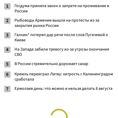
1
Госдума приняла закон о запрете на проживание в
России
2
Рыбоводы Армении вышли на протесты из-за
закрытия рынка России
3
Галкин* потерял дар речи после слов Пугачевой о
Киеве
4
На Западе забили тревогу из-за угрозы окончания
СВО
5
В России стремительно дорожает сахар
6
Кремль переиграл Литву: хитрость с Калининградом
сработала
7
Ермолаев день: что можно и нельзя делать 8 августа