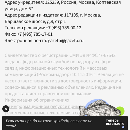
Адрес учредителя: 125239, Россия, Москва, Коптевская
улица, дом 67
Адрес редакции и издателя:
117105
, г.
Москва
,
Варшавское шоссе, д.9, стр.1
Телефон редакции:
+7 (495) 785-00-12
Факс:
+7 (495) 785-17-01
Электронная почта:
gazeta@gazeta.ru
Свидетельство о регистрации СМИ Эл № ФС77-67642
выдано федеральной службой по надзору в сфере
связи, информационных технологий и массовых
коммуникаций (Роскомнадзор) 10.11.2016 г. Редакция не
несет ответственности за достоверность информации,
содержащейся в рекламных объявлениях. Редакция не
предоставляет справочной информации.
Информация об ограничениях
На информационном ресурсе применяются
рекомендательные технологии в соответствии с
Правилами
Если сырая рыба пахнет «рыбой», ее лучше не
18+
есть!