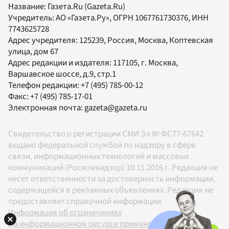
Название:
Газета.Ru
(Gazeta.Ru)
Учредитель:
АО «Газета.Ру»
, ОГРН 1067761730376, ИНН
7743625728
Адрес учредителя: 125239, Россия, Москва, Коптевская
улица, дом 67
Адрес редакции и издателя:
117105
, г.
Москва
,
Варшавское шоссе, д.9, стр.1
Телефон редакции:
+7 (495) 785-00-12
Факс:
+7 (495) 785-17-01
Электронная почта:
gazeta@gazeta.ru
Свидетельство о регистрации СМИ Эл № ФС77-67642
выдано федеральной службой по надзору в сфере
связи, информационных технологий и массовых
коммуникаций (Роскомнадзор) 10.11.2016 г. Редакция не
несет ответственности за достоверность информации,
содержащейся в рекламных объявлениях. Редакция не
предоставляет справочной информации.
Информация об ограничениях
На информационном ресурсе применяются