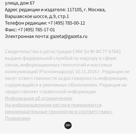
улица, дом 67
Адрес редакции и издателя:
117105
, г.
Москва
,
Варшавское шоссе, д.9, стр.1
Телефон редакции:
+7 (495) 785-00-12
Факс:
+7 (495) 785-17-01
Электронная почта:
gazeta@gazeta.ru
Свидетельство о регистрации СМИ Эл № ФС77-67642
выдано федеральной службой по надзору в сфере
связи, информационных технологий и массовых
коммуникаций (Роскомнадзор) 10.11.2016 г. Редакция не
несет ответственности за достоверность информации,
содержащейся в рекламных объявлениях. Редакция не
предоставляет справочной информации.
Информация об ограничениях
На информационном ресурсе применяются
рекомендательные технологии в соответствии с
Правилами
18+