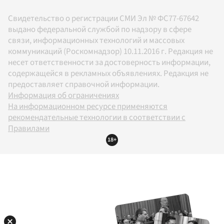
Свидетельство о регистрации СМИ Эл № ФС77-67642
выдано федеральной службой по надзору в сфере
связи, информационных технологий и массовых
коммуникаций (Роскомнадзор) 10.11.2016 г. Редакция не
несет ответственности за достоверность информации,
содержащейся в рекламных объявлениях. Редакция не
предоставляет справочной информации.
Информация об ограничениях
На информационном ресурсе применяются
рекомендательные технологии в соответствии с
Правилами
18+