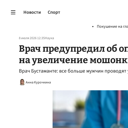
Новости
Спорт
Покушение на гл
8 июля 2026 12:35
Наука
Врач предупредил об о
на увеличение мошон
Врач Бустаманте: все больше мужчин проводят
Анна Курочкина