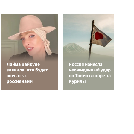
Лайма Вайкуле
Россия нанесла
З
заявила, что будет
неожиданный удар
ц
воевать с
по Токио в споре за
р
россиянами
Курилы
«