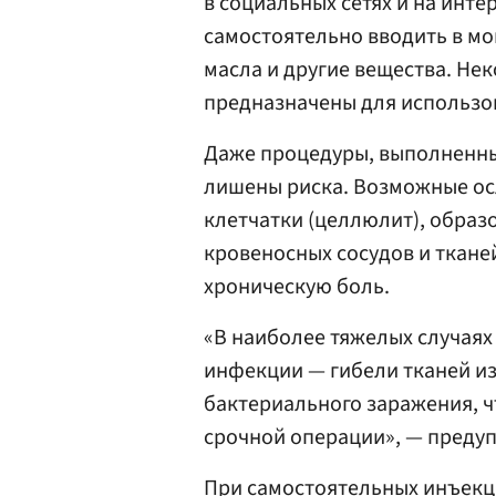
в социальных сетях и на инте
самостоятельно вводить в мо
масла и другие вещества. Не
предназначены для использов
Даже процедуры, выполненн
лишены риска. Возможные о
клетчатки (целлюлит), образ
кровеносных сосудов и ткан
хроническую боль.
«В наиболее тяжелых случая
инфекции — гибели тканей и
бактериального заражения, ч
срочной операции», — преду
При самостоятельных инъекци