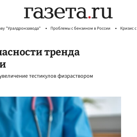
аву "Уралдронзавода"
Проблемы с бензином в России
Кризис с
пасности тренда
ки
 увеличение тестикулов физраствором