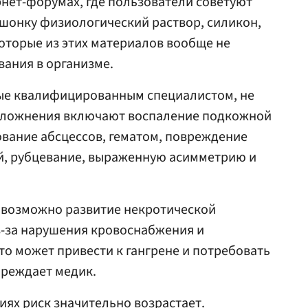
рнет-форумах, где пользователи советуют
шонку физиологический раствор, силикон,
которые из этих материалов вообще не
ания в организме.
ые квалифицированным специалистом, не
сложнения включают воспаление подкожной
ование абсцессов, гематом, повреждение
ей, рубцевание, выраженную асимметрию и
х возможно развитие некротической
з-за нарушения кровоснабжения и
то может привести к гангрене и потребовать
преждает медик.
ях риск значительно возрастает.