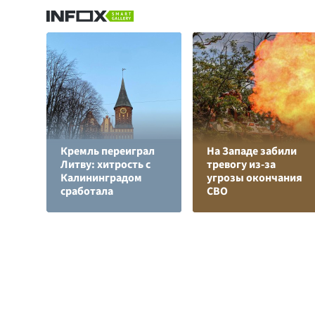
Кремль переиграл
На Западе забили
Литву: хитрость с
тревогу из-за
Калининградом
угрозы окончания
сработала
СВО