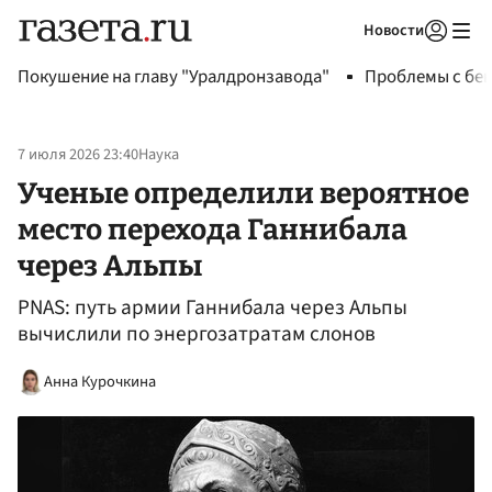
Новости
Авторизоваться
Покушение на главу "Уралдронзавода"
Проблемы с бен
7 июля 2026 23:40
Наука
Ученые определили вероятное
место перехода Ганнибала
через Альпы
PNAS: путь армии Ганнибала через Альпы
вычислили по энергозатратам слонов
Анна Курочкина