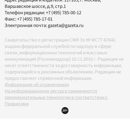
Варшавское шоссе, д.9, стр.1
Телефон редакции:
+7 (495) 785-00-12
Факс:
+7 (495) 785-17-01
Электронная почта:
gazeta@gazeta.ru
Свидетельство о регистрации СМИ Эл № ФС77-67642
выдано федеральной службой по надзору в сфере
связи, информационных технологий и массовых
коммуникаций (Роскомнадзор) 10.11.2016 г. Редакция не
несет ответственности за достоверность информации,
содержащейся в рекламных объявлениях. Редакция не
предоставляет справочной информации.
Информация об ограничениях
На информационном ресурсе применяются
рекомендательные технологии в соответствии с
Правилами
18+