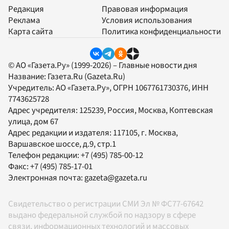
Редакция
Правовая информация
Реклама
Условия использования
Карта сайта
Политика конфиденциальности
© АО «Газета.Ру» (1999-2026) – Главные новости дня
Название:
Газета.Ru
(Gazeta.Ru)
Учредитель:
АО «Газета.Ру»
, ОГРН 1067761730376, ИНН
7743625728
Адрес учредителя: 125239, Россия, Москва, Коптевская
улица, дом 67
Адрес редакции и издателя:
117105
, г.
Москва
,
Варшавское шоссе, д.9, стр.1
Телефон редакции:
+7 (495) 785-00-12
Факс:
+7 (495) 785-17-01
Электронная почта:
gazeta@gazeta.ru
Свидетельство о регистрации СМИ Эл № ФС77-67642
выдано федеральной службой по надзору в сфере
связи, информационных технологий и массовых