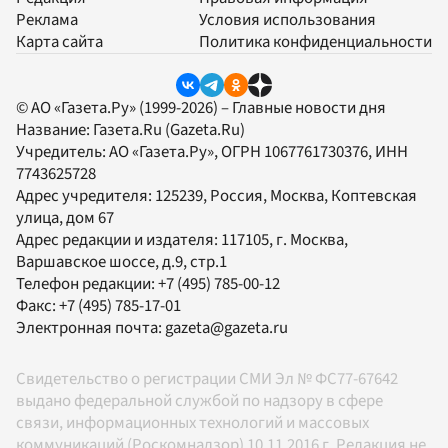
Реклама
Условия использования
Карта сайта
Политика конфиденциальности
© АО «Газета.Ру» (1999-2026) – Главные новости дня
Название:
Газета.Ru
(Gazeta.Ru)
Учредитель:
АО «Газета.Ру»
, ОГРН 1067761730376, ИНН
7743625728
Адрес учредителя: 125239, Россия, Москва, Коптевская
улица, дом 67
Адрес редакции и издателя:
117105
, г.
Москва
,
Варшавское шоссе, д.9, стр.1
Телефон редакции:
+7 (495) 785-00-12
Факс:
+7 (495) 785-17-01
Электронная почта:
gazeta@gazeta.ru
Свидетельство о регистрации СМИ Эл № ФС77-67642
выдано федеральной службой по надзору в сфере
связи, информационных технологий и массовых
коммуникаций (Роскомнадзор) 10.11.2016 г. Редакция не