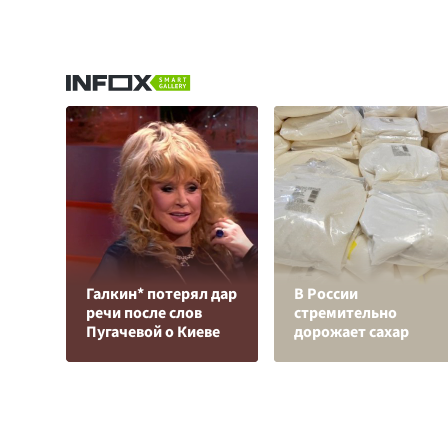
Галкин* потерял дар
В России
речи после слов
стремительно
Пугачевой о Киеве
дорожает сахар