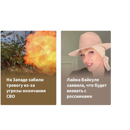
На Западе забили
Лайма Вайкуле
О
тревогу из-за
заявила, что будет
о
угрозы окончания
воевать с
п
СВО
россиянами
О