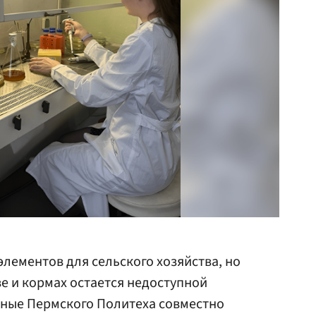
лементов для сельского хозяйства, но
ве и кормах остается недоступной
еные Пермского Политеха совместно