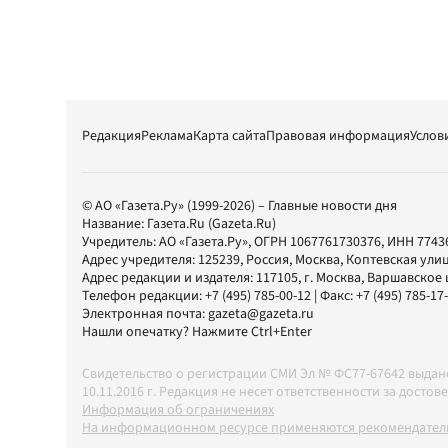
Редакция
Реклама
Карта сайта
Правовая информация
Услов
© АО «Газета.Ру» (1999-2026) – Главные новости дня
Название:
Газета.Ru
(Gazeta.Ru)
Учредитель:
АО «Газета.Ру»
, ОГРН 1067761730376, ИНН 7743
Адрес учредителя: 125239, Россия, Москва, Коптевская улиц
Адрес редакции и издателя:
117105
, г.
Москва
,
Варшавское шо
Телефон редакции:
+7 (495) 785-00-12
| Факс:
+7 (495) 785-17
Электронная почта:
gazeta@gazeta.ru
Нашли опечатку? Нажмите Ctrl+Enter
Свидетельство о регистрации СМИ Эл № ФС77-67642 выда
10.11.2016 г. Редакция не несет ответственности за дос
Информация об ограничениях
На информационном ресурсе применяются рекомендатель