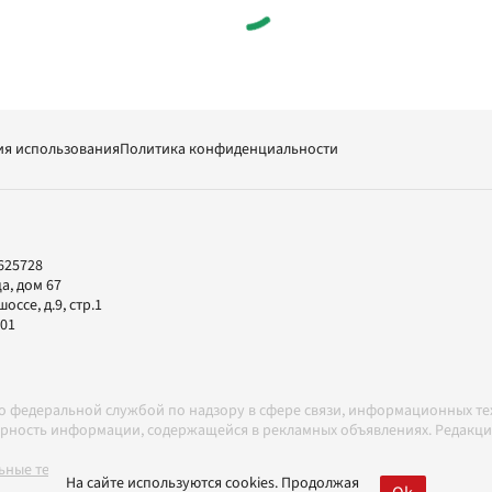
ия использования
Политика конфиденциальности
625728
а, дом 67
ссе, д.9, стр.1
-01
но федеральной службой по надзору в сфере связи, информационных т
товерность информации, содержащейся в рекламных объявлениях. Редак
ные технологии в соответствии с Правилами
На сайте используются cookies. Продолжая