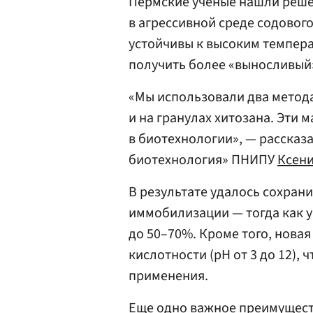
Пермские ученые нашли реше
в агрессивной среде содово
устойчивы к высоким темпера
получить более «выносливый
«Мы использовали два метода
и на гранулах хитозана. Эти
в биотехнологии», — рассказ
биотехнология» ПНИПУ
Ксени
В результате удалось сохран
иммобилизации — тогда как у
до 50–70%. Кроме того, нова
кислотности (pH от 3 до 12),
применения.
Еще одно важное преимущест