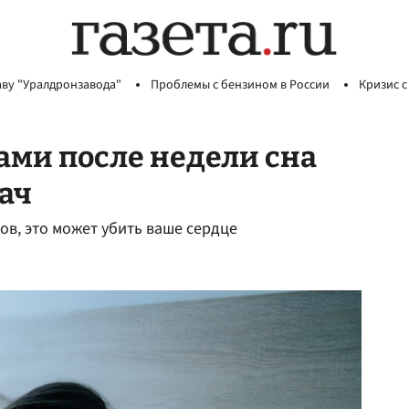
аву "Уралдронзавода"
Проблемы с бензином в России
Кризис с
ами после недели сна
рач
ов, это может убить ваше сердце