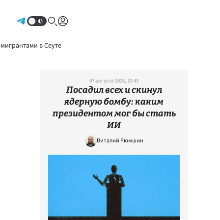
Авторизоваться
 мигрантами в Сеуте
07 августа 2026, 10:43
Посадил всех и скинул
ядерную бомбу: каким
президентом мог бы стать
ИИ
Виталий Рюмшин