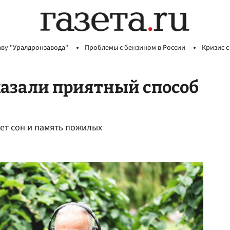
аву "Уралдронзавода"
Проблемы с бензином в России
Кризис с
азали приятный способ
ает сон и память пожилых