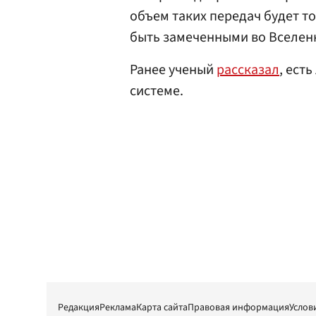
объем таких передач будет то
быть замеченными во Вселен
Ранее ученый
рассказал
, ест
системе.
Редакция
Реклама
Карта сайта
Правовая информация
Услов