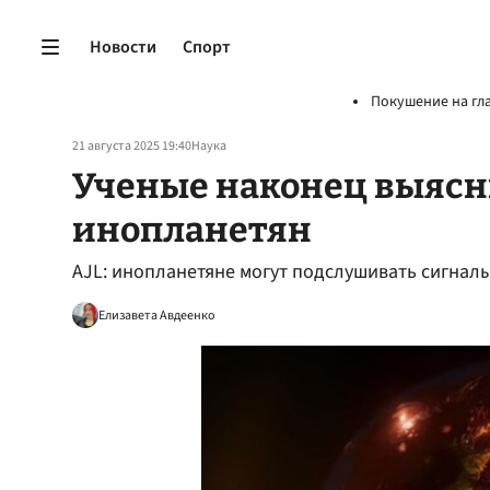
Новости
Спорт
Покушение на гл
21 августа 2025 19:40
Наука
Ученые наконец выясни
инопланетян
AJL: инопланетяне могут подслушивать сигнал
Елизавета Авдеенко