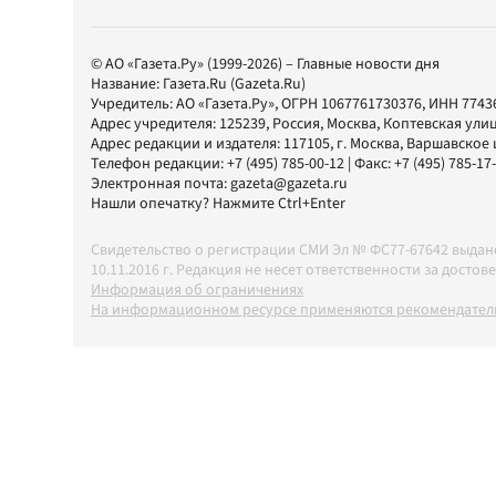
© АО «Газета.Ру» (1999-2026) – Главные новости дня
Название:
Газета.Ru
(Gazeta.Ru)
Учредитель:
АО «Газета.Ру»
, ОГРН 1067761730376, ИНН 7743
Адрес учредителя: 125239, Россия, Москва, Коптевская улиц
Адрес редакции и издателя:
117105
, г.
Москва
,
Варшавское шо
Телефон редакции:
+7 (495) 785-00-12
| Факс:
+7 (495) 785-17
Электронная почта:
gazeta@gazeta.ru
Нашли опечатку? Нажмите Ctrl+Enter
Свидетельство о регистрации СМИ Эл № ФС77-67642 выда
10.11.2016 г. Редакция не несет ответственности за дос
Информация об ограничениях
На информационном ресурсе применяются рекомендатель