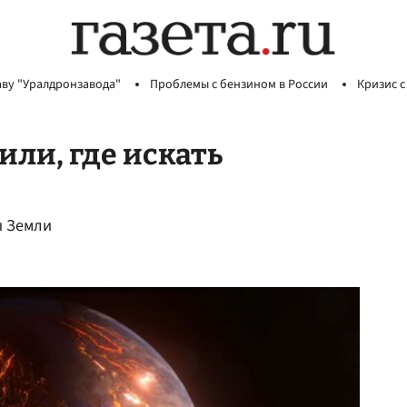
аву "Уралдронзавода"
Проблемы с бензином в России
Кризис с
ли, где искать
ы Земли