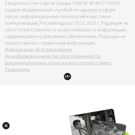
Свидетельство о регистрации СМИ Эл № ФС77-67642
выдано федеральной службой по надзору в сфере
связи, информационных технологий и массовых
коммуникаций (Роскомнадзор) 10.11.2016 г. Редакция не
несет ответственности за достоверность информации,
содержащейся в рекламных объявлениях. Редакция не
предоставляет справочной информации.
Информация об ограничениях
На информационном ресурсе применяются
рекомендательные технологии в соответствии с
Правилами
18+