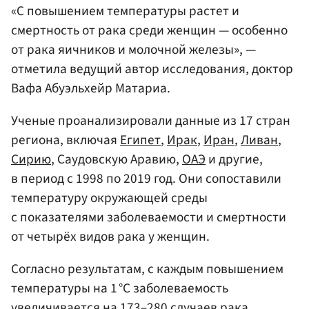
«С повышением температуры растет и
смертность от рака среди женщин — особенно
от рака яичников и молочной железы», —
отметила ведущий автор исследования, доктор
Вафа Абуэльхейр Матариа.
Ученые проанализировали данные из 17 стран
региона, включая
Египет
,
Ирак
,
Иран
,
Ливан
,
Сирию
, Саудовскую Аравию,
ОАЭ
и другие,
в период с 1998 по 2019 год. Они сопоставили
температуру окружающей среды
с показателями заболеваемости и смертности
от четырёх видов рака у женщин.
Согласно результатам, с каждым повышением
температуры на 1 °C заболеваемость
увеличивается на 173–280 случаев рака