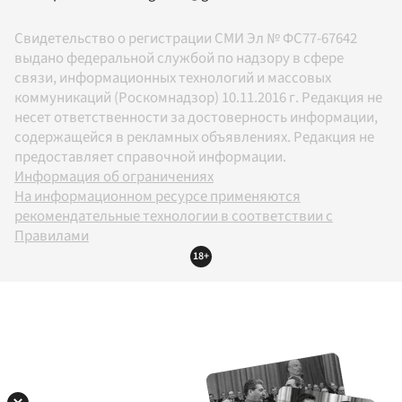
Свидетельство о регистрации СМИ Эл № ФС77-67642
выдано федеральной службой по надзору в сфере
связи, информационных технологий и массовых
коммуникаций (Роскомнадзор) 10.11.2016 г. Редакция не
несет ответственности за достоверность информации,
содержащейся в рекламных объявлениях. Редакция не
предоставляет справочной информации.
Информация об ограничениях
На информационном ресурсе применяются
рекомендательные технологии в соответствии с
Правилами
18+